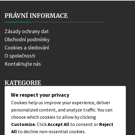
PRÁVNÍ INFORMACE
Zásady ochrany dat
Obchodní podmínky
Cookies a sledování
O společnosti
Kontaktujte nás
KATEGORIE
We respect your privacy
Bonusy edice
Cookies help us improve your experience, deliver
personalized content, and analyze traffic. You can
Nároky na DLC bojovníka
choose which cookies to allow by clicking
Výměna kódu peněženky
Customize
. Click
Accept All
to consent or
Reject
All
to decline non-essential cookies.