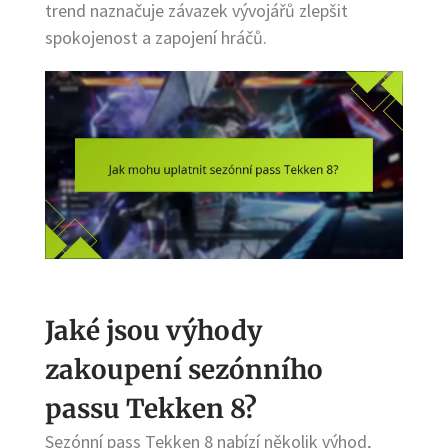
trend naznačuje závazek vývojářů zlepšit
spokojenost a zapojení hráčů.
Jaké jsou výhody
zakoupení sezónního
passu Tekken 8?
Sezónní pass Tekken 8 nabízí několik výhod,