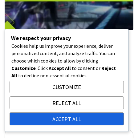
We respect your privacy
Tekken 8 DLC Přístup: Jak si nárokovat,
Cookies help us improve your experience, deliver
Rozdíly mezi platformami, Řešení
personalized content, and analyze traffic. You can
problémů
choose which cookies to allow by clicking
06/03/2026
Customize
. Click
Accept All
to consent or
Reject
All
to decline non-essential cookies.
CUSTOMIZE
Leave a Reply
Your email address will not be published.
Required
REJECT ALL
fields are marked
*
ACCEPT ALL
Comment
*