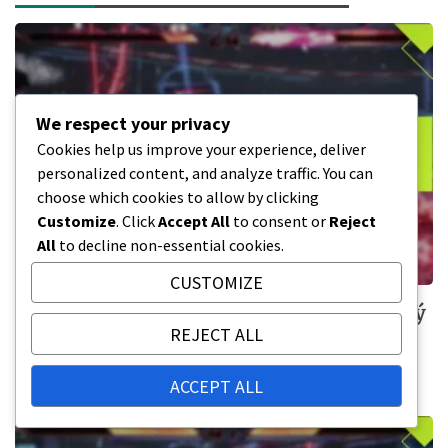
We respect your privacy
Cookies help us improve your experience, deliver
personalized content, and analyze traffic. You can
choose which cookies to allow by clicking
Customize
. Click
Accept All
to consent or
Reject
All
to decline non-essential cookies.
CUSTOMIZE
Funkce Season Passu Tekken 8: Zahrnutý
REJECT ALL
obsah, Výhody, Jak uplatnit
13/03/2026
ACCEPT ALL