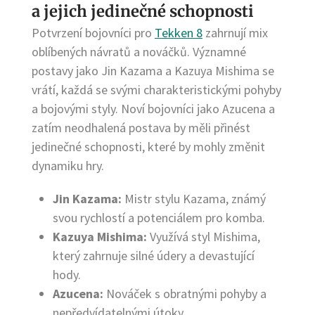
a jejich jedinečné schopnosti
Potvrzení bojovníci pro
Tekken 8
zahrnují mix
oblíbených návratů a nováčků. Významné
postavy jako Jin Kazama a Kazuya Mishima se
vrátí, každá se svými charakteristickými pohyby
a bojovými styly. Noví bojovníci jako Azucena a
zatím neodhalená postava by měli přinést
jedinečné schopnosti, které by mohly změnit
dynamiku hry.
Jin Kazama:
Mistr stylu Kazama, známý
svou rychlostí a potenciálem pro komba.
Kazuya Mishima:
Využívá styl Mishima,
který zahrnuje silné údery a devastující
hody.
Azucena:
Nováček s obratnými pohyby a
nepředvídatelnými útoky.