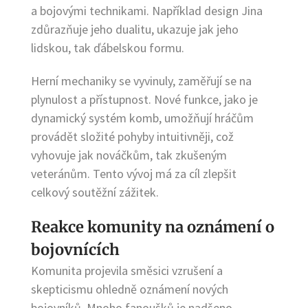
a bojovými technikami. Například design Jina
zdůrazňuje jeho dualitu, ukazuje jak jeho
lidskou, tak ďábelskou formu.
Herní mechaniky se vyvinuly, zaměřují se na
plynulost a přístupnost. Nové funkce, jako je
dynamický systém komb, umožňují hráčům
provádět složité pohyby intuitivněji, což
vyhovuje jak nováčkům, tak zkušeným
veteránům. Tento vývoj má za cíl zlepšit
celkový soutěžní zážitek.
Reakce komunity na oznámení o
bojovnících
Komunita projevila směsici vzrušení a
skepticismu ohledně oznámení nových
bojovníků. Mnoho fanoušků je nadšeno