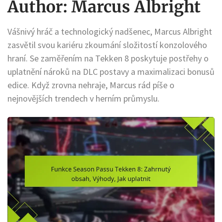
Author:
Marcus Albright
Vášnivý hráč a technologický nadšenec, Marcus Albright
zasvětil svou kariéru zkoumání složitostí konzolového
hraní. Se zaměřením na Tekken 8 poskytuje postřehy o
uplatnění nároků na DLC postavy a maximalizaci bonusů
edice. Když zrovna nehraje, Marcus rád píše o
nejnovějších trendech v herním průmyslu.