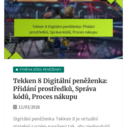
VÝMĚNA KÓDU PENĚŽENKY
Tekken 8 Digitální peněženka:
Přidání prostředků, Správa
kódů, Proces nákupu
11/03/2026
Digitální peněženka Tekken 8 je virtuální
platební systém navržený tak, aby zjednodušil