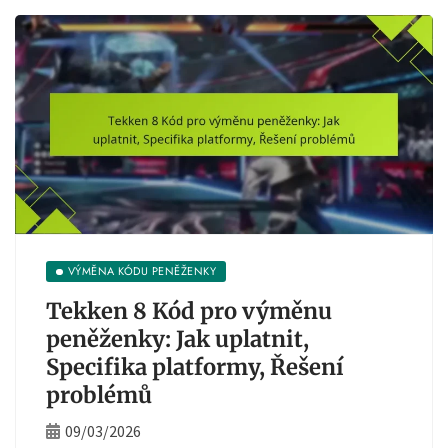
VÝMĚNA KÓDU PENĚŽENKY
Tekken 8 Kód pro výměnu
peněženky: Jak uplatnit,
Specifika platformy, Řešení
problémů
09/03/2026