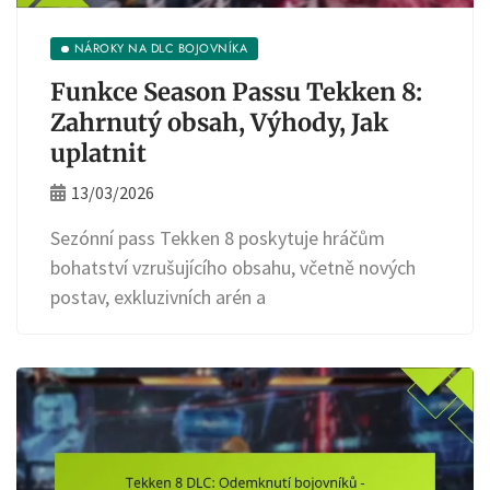
NÁROKY NA DLC BOJOVNÍKA
Funkce Season Passu Tekken 8:
Zahrnutý obsah, Výhody, Jak
uplatnit
13/03/2026
Sezónní pass Tekken 8 poskytuje hráčům
bohatství vzrušujícího obsahu, včetně nových
postav, exkluzivních arén a