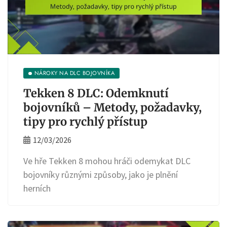
NÁROKY NA DLC BOJOVNÍKA
Tekken 8 DLC: Odemknutí
bojovníků – Metody, požadavky,
tipy pro rychlý přístup
12/03/2026
Ve hře Tekken 8 mohou hráči odemykat DLC
bojovníky různými způsoby, jako je plnění
herních