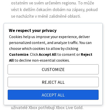
ostatním ve svém určeném regionu. To může
vést k delším čekacím dobám na zápasy, pokud
se nacházíte v méně zalidněné oblasti.
Kromě toho nemusí být některý stahovatelný
We respect your privacy
obsah (DLC) nebo aktualizace dostupné v
Cookies help us improve your experience, deliver
určitých regionech. Vždy zkontrolujte obchod
personalized content, and analyze traffic. You can
platformy pro dostupnost a ujistěte se, že
choose which cookies to allow by clicking
nastavení vašeho účtu odráží vaši skutečnou
Customize
. Click
Accept All
to consent or
Reject
All
to decline non-essential cookies.
polohu, abyste se vyhnuli problémům.
CUSTOMIZE
Rozdíly mezi platformami
Různé platformy mohou mít jedinečné
REJECT ALL
požadavky na Tekken 8. Například uživatelé
PlayStation mohou potřebovat předplatné
ACCEPT ALL
PlayStation Plus pro online multiplayer, zatímco
uživatelé Xbox potřebují Xbox Live Gold.