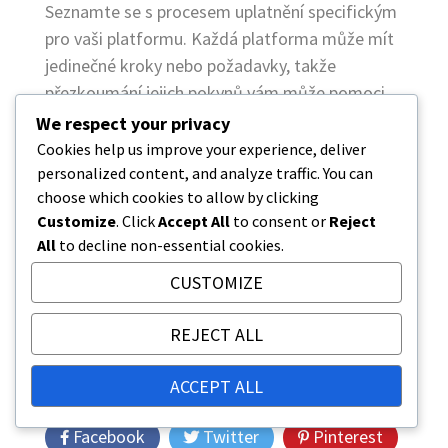
Seznamte se s procesem uplatnění specifickým
pro vaši platformu. Každá platforma může mít
jedinečné kroky nebo požadavky, takže
přezkoumání jejich pokynů vám může pomoci
hladce projít procesem.
We respect your privacy
Cookies help us improve your experience, deliver
Udržujte své kódy peněženky v tajnosti.
personalized content, and analyze traffic. You can
Ověřte regionální kompatibilitu svých kódů.
choose which cookies to allow by clicking
Kontrolujte data expirace před uplatněním.
Customize
. Click
Accept All
to consent or
Reject
All
to decline non-essential cookies.
Kopírujte kódy přímo, abyste se vyhnuli
chybám při zadávání.
CUSTOMIZE
Přezkoumejte pokyny pro uplatnění
specifické pro platformu.
REJECT ALL
ACCEPT ALL
SHARE
Facebook
Twitter
Pinterest