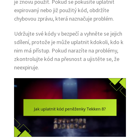
je znovu použít. Pokud se pokusíte uplatnit
expirovaný nebo již použitý kód, obdržíte
chybovou zprávu, která naznačuje problém.
Udržujte své kódy v bezpečí a vyhněte se jejich
sdílení, protože je může uplatnit kdokoli, kdo k
nim má přístup. Pokud narazíte na problémy,
zkontrolujte kód na přesnost a ujistěte se, že
neexpiruje.