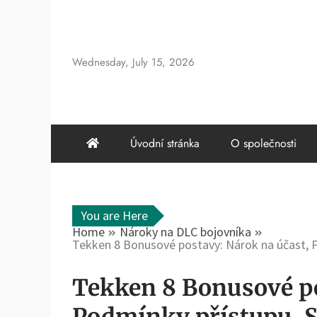
Skip
to
content
Wednesday, July 15, 2026
Úvodní stránka
O společnosti
You are Here
Home
Nároky na DLC bojovníka
Tekken 8 Bonusové postavy: Nárok na účast, P
Tekken 8 Bonusové po
Podmínky přístupu, S