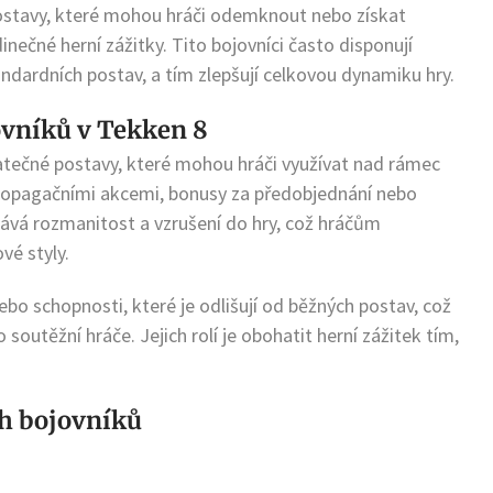
postavy, které mohou hráči odemknout nebo získat
nečné herní zážitky. Tito bojovníci často disponují
andardních postav, a tím zlepšují celkovou dynamiku hry.
ovníků v Tekken 8
atečné postavy, které mohou hráči využívat nad rámec
propagačními akcemi, bonusy za předobjednání nebo
idává rozmanitost a vzrušení do hry, což hráčům
vé styly.
ebo schopnosti, které je odlišují od běžných postav, což
ro soutěžní hráče. Jejich rolí je obohatit herní zážitek tím,
h bojovníků