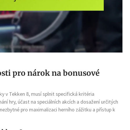
losti pro nárok na bonusové
y v Tekken 8, musí splnit specifická kritéria
ání hry, účast na speciálních akcích a dosažení určitých
nezbytné pro maximalizaci herního zážitku a přístup k