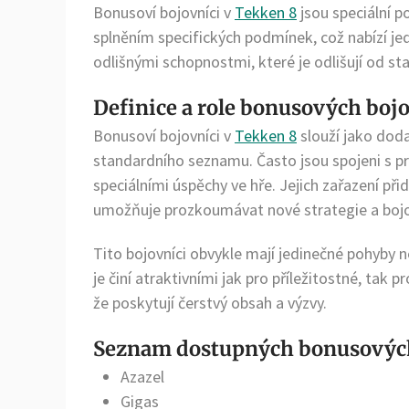
Bonusoví bojovníci v
Tekken 8
jsou speciální 
splněním specifických podmínek, což nabízí jedi
odlišnými schopnostmi, které je odlišují od st
Definice a role bonusových boj
Bonusoví bojovníci v
Tekken 8
slouží jako dod
standardního seznamu. Často jsou spojeni s 
speciálními úspěchy ve hře. Jejich zařazení př
umožňuje prozkoumávat nové strategie a bojo
Tito bojovníci obvykle mají jedinečné pohyby n
je činí atraktivními jak pro příležitostné, tak p
že poskytují čerstvý obsah a výzvy.
Seznam dostupných bonusovýc
Azazel
Gigas