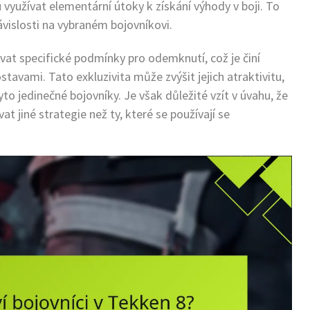
 využívat elementární útoky k získání výhody v boji. To
islosti na vybraném bojovníkovi.
t specifické podmínky pro odemknutí, což je činí
tavami. Tato exkluzivita může zvýšit jejich atraktivitu,
yto jedinečné bojovníky. Je však důležité vzít v úvahu, že
 jiné strategie než ty, které se používají se