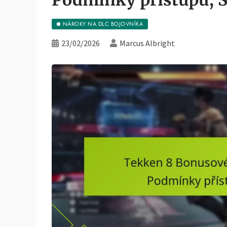
NÁROKY NA DLC BOJOVNÍKA
23/02/2026
Marcus Albright