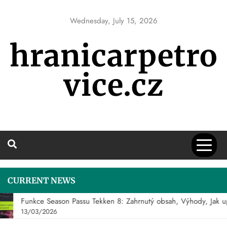
Skip
to
Wednesday, July 15, 2026
content
hranicarpetro
vice.cz
CURRENT NEWS
Funkce Season Passu Tekken 8: Zahrnutý obsah, Výhody, Jak upl
13/03/2026