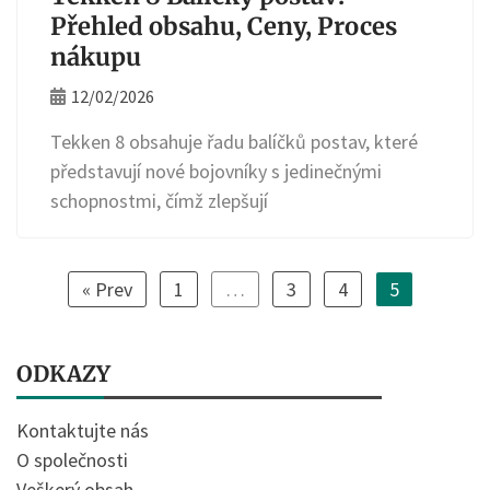
Přehled obsahu, Ceny, Proces
nákupu
12/02/2026
Tekken 8 obsahuje řadu balíčků postav, které
představují nové bojovníky s jedinečnými
schopnostmi, čímž zlepšují
« Prev
1
…
3
4
5
ODKAZY
Kontaktujte nás
O společnosti
Veškerý obsah