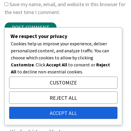
Save my name, email, and website in this browser for
the next time I comment.
We respect your privacy
Cookies help us improve your experience, deliver
ODKAZY
personalized content, and analyze traffic. You can
choose which cookies to allow by clicking
Kontaktujte nás
Customize
. Click
Accept All
to consent or
Reject
O společnosti
All
to decline non-essential cookies.
Veškerý obsah
CUSTOMIZE
KATEGORIE
REJECT ALL
Bonusy edice
ACCEPT ALL
Nároky na DLC bojovníka