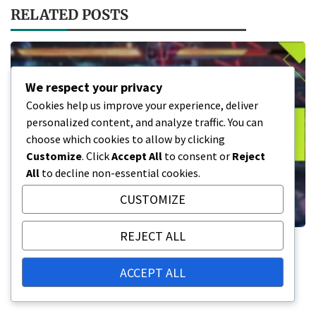
RELATED POSTS
We respect your privacy
Cookies help us improve your experience, deliver
personalized content, and analyze traffic. You can
choose which cookies to allow by clicking
Customize
. Click
Accept All
to consent or
Reject
All
to decline non-essential cookies.
CUSTOMIZE
REJECT ALL
Tekken 8 Digitální peněženka: Přidání
prostředků, Správa kódů, Proces nákupu
ACCEPT ALL
11/03/2026