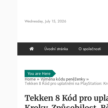
Skip
to
content
Wednesday, July 15, 2026
Úvodní stránka
O společnosti
You are Here
Home
Výměna kódu peněženky
Tekken 8 Kód pro uplatnění na PlayStation: Kr
Tekken 8 Kód pro upla
Kroky, Způsobilost, 