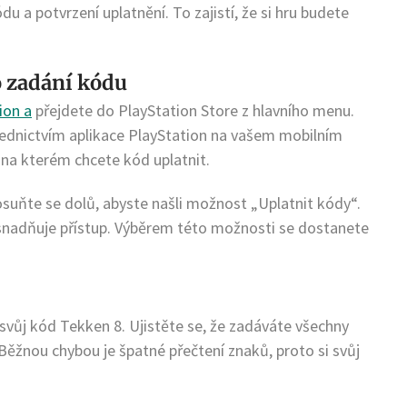
u a potvrzení uplatnění. To zajistí, že si hru budete
o zadání kódu
ion a
přejdete do PlayStation Store z hlavního menu.
ednictvím aplikace PlayStation na vašem mobilním
u, na kterém chcete kód uplatnit.
suňte se dolů, abyste našli možnost „Uplatnit kódy“.
snadňuje přístup. Výběrem této možnosti se dostanete
svůj kód Tekken 8. Ujistěte se, že zadáváte všechny
Běžnou chybou je špatné přečtení znaků, proto si svůj