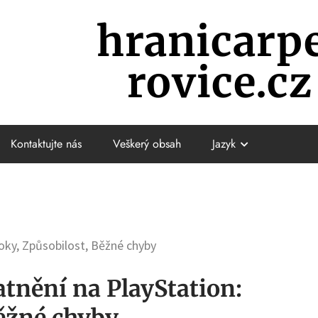
hranicarp
rovice.cz
Kontaktujte nás
Veškerý obsah
Jazyk
oky, Způsobilost, Běžné chyby
tnění na PlayStation:
Běžné chyby