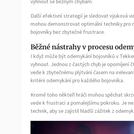
vyhnout se běžným chybám.
Další efektivní strategií je sledovat výuková 
mohou demonstrovat optimální techniky pro r
bojovníky bez zbytečné frustrace.
Běžné nástrahy v procesu odem
I když může být odemykání bojovníků v Tekken 
vyhnout. Jednou z častých chyb je opomíjení č
vede k zbytečnému plýtvání časem na irelevantn
kritérii odemykání pro každého bojovníka.
Kromě toho někteří hráči mohou spěchat skrze v
vede k frustraci a pomalejšímu pokroku. Je ne
technik, aby se zajistil hladší zážitek z odemyk