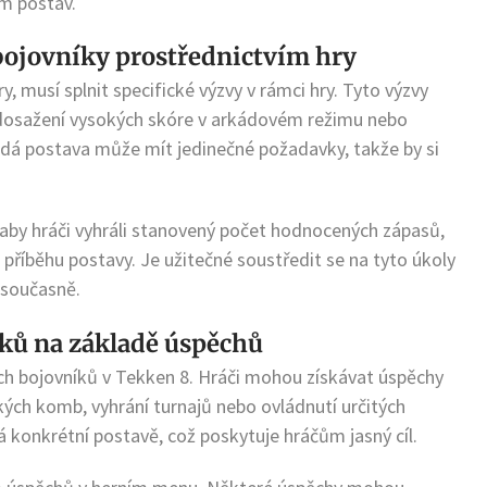
am postav.
bojovníky prostřednictvím hry
, musí splnit specifické výzvy v rámci hry. Tyto výzvy
, dosažení vysokých skóre v arkádovém režimu nebo
á postava může mít jedinečné požadavky, takže by si
 aby hráči vyhráli stanovený počet hodnocených zápasů,
říběhu postavy. Je užitečné soustředit se na tyto úkoly
 současně.
ků na základě úspěchů
ších bojovníků v Tekken 8. Hráči mohou získávat úspěchy
kých komb, vyhrání turnajů nebo ovládnutí určitých
 konkrétní postavě, což poskytuje hráčům jasný cíl.