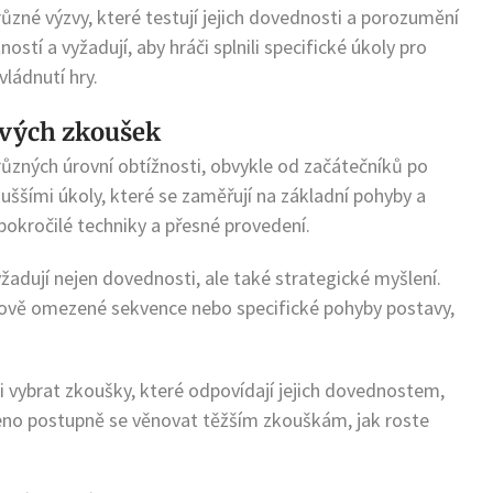
zné výzvy, které testují jejich dovednosti a porozumění
stí a vyžadují, aby hráči splnili specifické úkoly pro
ládnutí hry.
ových zkoušek
ůzných úrovní obtížnosti, obvykle od začátečníků po
uššími úkoly, které se zaměřují na základní pohyby a
okročilé techniky a přesné provedení.
yžadují nejen dovednosti, ale také strategické myšlení.
ově omezené sekvence nebo specifické pohyby postavy,
vybrat zkoušky, které odpovídají jejich dovednostem,
eno postupně se věnovat těžším zkouškám, jak roste