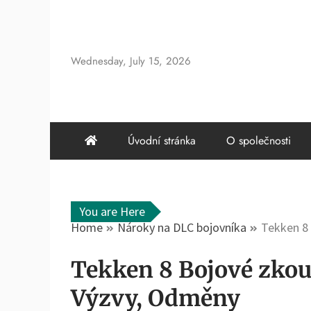
Skip
to
content
Wednesday, July 15, 2026
Úvodní stránka
O společnosti
You are Here
Home
Nároky na DLC bojovníka
Tekken 8
Tekken 8 Bojové zko
Výzvy, Odměny