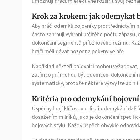
umožňují hráčům efektivně rozšířit svůj sezn
Krok za krokem: jak odemykat 
Aby hráči odemkli bojovníky prostřednictvím hry
často zahrnují vyhrání určitého počtu zápasů
dokončení segmentů příběhového režimu. Každ
hráči měli dávat pozor na pokyny ve hře.
Například někteří bojovníci mohou vyžadovat,
zatímco jiní mohou být odemčeni dokončením p
systematicky, protože některé výzvy lze splnit
Kritéria pro odemykání bojovní
Úspěchy hrají klíčovou roli při odemykání dal
dosažením milníků, jako je dokončení specific
bojových stylů. Každý úspěch obvykle odpovídá