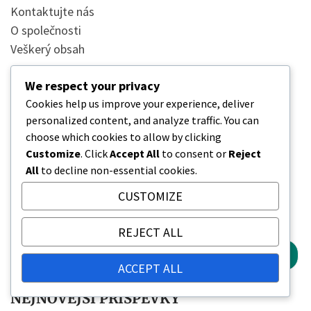
Kontaktujte nás
O společnosti
Veškerý obsah
KATEGORIE
We respect your privacy
Cookies help us improve your experience, deliver
personalized content, and analyze traffic. You can
Bonusy edice
choose which cookies to allow by clicking
Nároky na DLC bojovníka
Customize
. Click
Accept All
to consent or
Reject
All
to decline non-essential cookies.
Výměna kódu peněženky
CUSTOMIZE
HLEDAT
REJECT ALL
Search
for:
ACCEPT ALL
NEJNOVĚJŠÍ PŘÍSPĚVKY