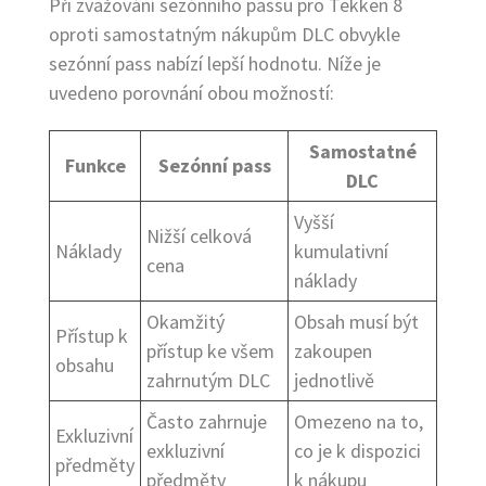
Při zvažování sezónního passu pro Tekken 8
oproti samostatným nákupům DLC obvykle
sezónní pass nabízí lepší hodnotu. Níže je
uvedeno porovnání obou možností:
Samostatné
Funkce
Sezónní pass
DLC
Vyšší
Nižší celková
Náklady
kumulativní
cena
náklady
Okamžitý
Obsah musí být
Přístup k
přístup ke všem
zakoupen
obsahu
zahrnutým DLC
jednotlivě
Často zahrnuje
Omezeno na to,
Exkluzivní
exkluzivní
co je k dispozici
předměty
předměty
k nákupu