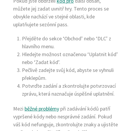
Pokud jste obdrželi
kód pro
další obsah,
můžete jej zadat uvnitř hry. Tento proces se
obvykle nachází ve stejné oblasti, kde
uplatňujete sezónní pass.
Přejděte do sekce ‘Obchod’ nebo ‘DLC’ z
hlavního menu.
Hledejte možnost označenou ‘Uplatnit kód’
nebo ‘Zadat kód’.
Pečlivě zadejte svůj kód, abyste se vyhnuli
překlepům.
Potvrďte zadání a zkontrolujte potvrzovací
zprávu, která naznačuje úspěšné uplatnění.
Mezi
běžné problémy
při zadávání kódů patří
vypršené kódy nebo nesprávné zadání. Pokud
váš kód nefunguje, zkontrolujte znaky a ujistěte